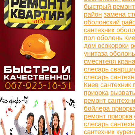
быстрый ремонт
район
замена ст
оболонский рай
сантехник оболо
пол оболонь Ки
дом осокороки
р
унитаза оболонь
смесителя крана
слесарь сварщи
слесарь сантехн
Киев
сантехник 
приорка
вызвать
ремонт сантехни
бойлера приорк
ремонт приорка
слесарь сантехн
сантехник курен