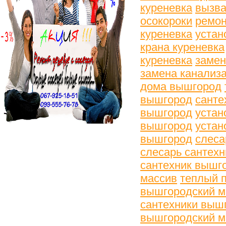
куреневка
вызва
осокороки
ремон
куреневка
устан
крана куреневка
куреневка
замен
замена канализ
дома вышгород
вышгород
санте
вышгород
устан
вышгород
устан
вышгород
слеса
слесарь сантех
сантехник вышг
массив
теплый 
вышгородский м
сантехники выш
вышгородский м