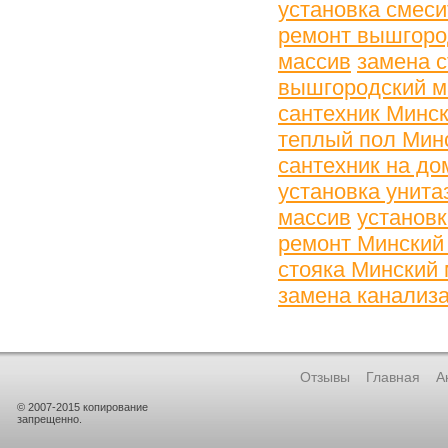
установка смес
ремонт вышгоро
массив
замена 
вышгородский м
сантехник Минс
теплый пол Мин
сантехник на до
установка унита
массив
установк
ремонт Минский
стояка Минский
замена канализ
Отзывы
Главная
А
© 2007-2015 копирование
запрещенно.