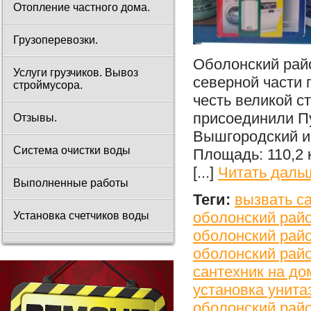
Отопление частного дома.
Грузоперевозки.
Оболонский райо
Услуги грузчиков. Вывоз
северной части 
строймусора.
честь великой с
присоединили П
Отзывы.
Вышгородский и 
Система очистки воды
Площадь: 110,2 
[...]
Читать даль
Выполненные работы
Теги:
вызвать с
оболонский рай
Установка счетчиков воды
оболонский рай
оболонский рай
сантехник на до
установка унита
оболонский рай