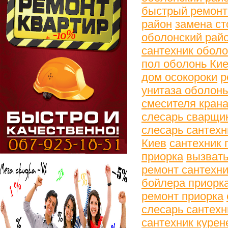
быстрый ремонт
район
замена ст
оболонский рай
сантехник оболо
пол оболонь Ки
дом осокороки
р
унитаза оболонь
смесителя крана
слесарь сварщи
слесарь сантехн
Киев
сантехник 
приорка
вызвать
ремонт сантехни
бойлера приорк
ремонт приорка
слесарь сантехн
сантехник курен