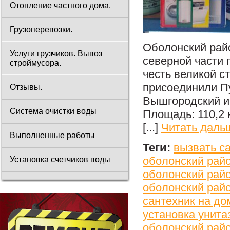
Отопление частного дома.
Грузоперевозки.
Оболонский райо
Услуги грузчиков. Вывоз
северной части 
строймусора.
честь великой с
присоединили П
Отзывы.
Вышгородский и 
Система очистки воды
Площадь: 110,2 
[...]
Читать даль
Выполненные работы
Теги:
вызвать с
оболонский рай
Установка счетчиков воды
оболонский рай
оболонский рай
сантехник на до
установка унита
оболонский рай