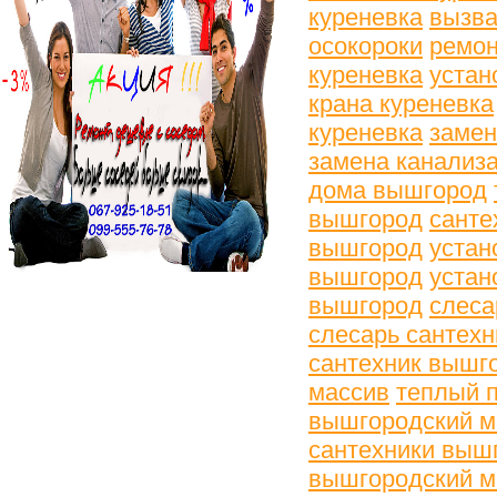
куреневка
вызва
осокороки
ремон
куреневка
устан
крана куреневка
куреневка
замен
замена канализ
дома вышгород
вышгород
санте
вышгород
устан
вышгород
устан
вышгород
слеса
слесарь сантех
сантехник вышг
массив
теплый 
вышгородский м
сантехники выш
вышгородский м