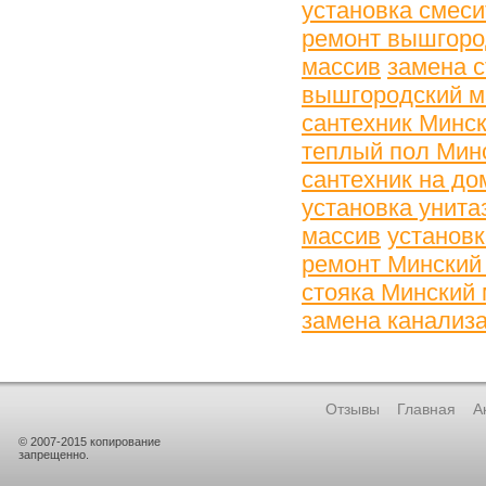
установка смес
ремонт вышгоро
массив
замена 
вышгородский м
сантехник Минс
теплый пол Мин
сантехник на до
установка унита
массив
установк
ремонт Минский
стояка Минский
замена канализ
Отзывы
Главная
А
© 2007-2015 копирование
запрещенно.